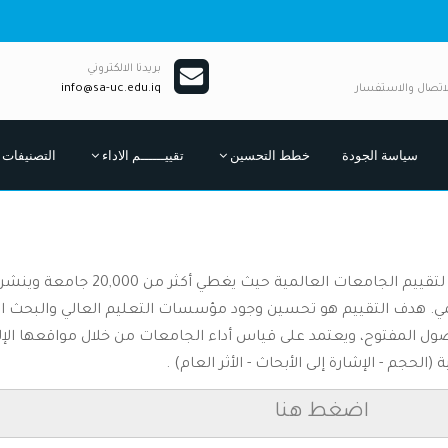
بريدنا الالكتروني
لاتصال والاستفسار
info@sa-uc.edu.iq
سياسة الجودة
خطط التحسين
تقييــــــم الاداء
التصنيفات
ي. هدف التقييم هو تحسين وجود مؤسسات التعليم العالي والبحث الع
ل المفتوح، ويعتمد على قياس أداء الجامعات من خلال مواقعها الإل
ية (الحجم - الإشارة إلى الأبحاث - الأثر العام) .
اضغط هنا