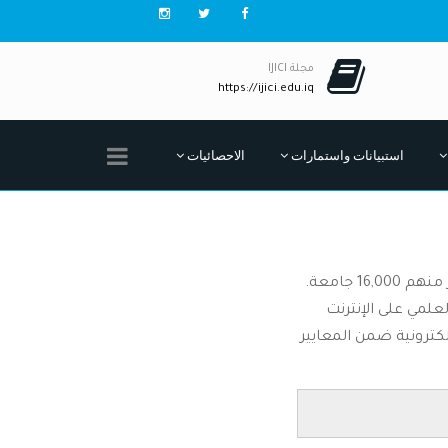
مجلة IJICI
https://ijici.edu.iq
استبيانات واستمارات
الاحصائيات
تقييم ويبوميتركس العالمي للجامعات هو أكبر نظام لتقييم الجامعات العالمية حيث يغطي أكثر من 20,000 جامعة وينشر منهم 16,000 جامعة.
لمي على الإنترنت
كترونية ضمن المعايير